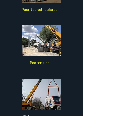
Puentes vehiculares
Peatonales